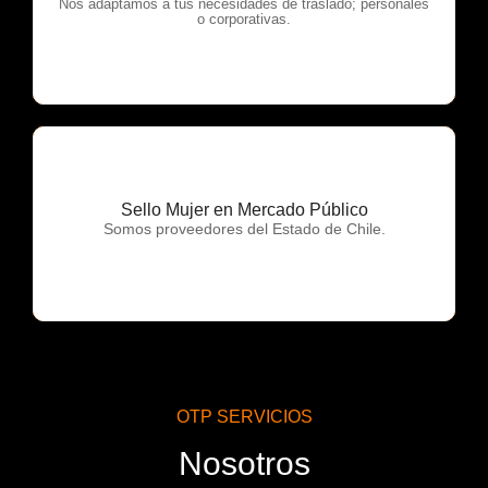
OTP Servicios
Nos adaptamos a tus necesidades de traslado; personales
o corporativas.
Sello Mujer en Mercado Público
OTP Servicios
Somos proveedores del Estado de Chile.
OTP SERVICIOS
Nosotros