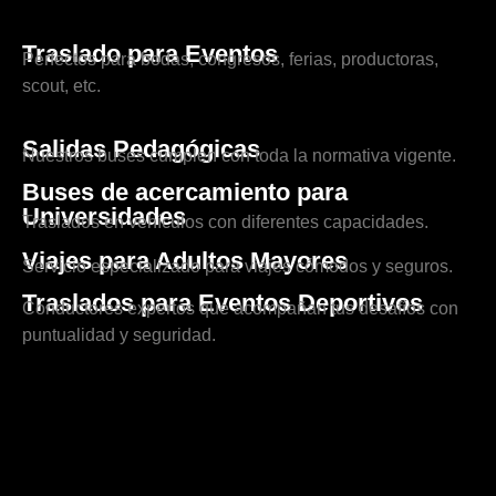
Traslado para Eventos
Perfectos para bodas, congresos, ferias, productoras,
scout, etc.
Salidas Pedagógicas
Nuestros buses cumplen con toda la normativa vigente.
Buses de acercamiento para
Universidades
Traslados en vehículos con diferentes capacidades.
Viajes para Adultos Mayores
Servicio especializado para viajes cómodos y seguros.
Traslados para Eventos Deportivos
Conductores expertos que acompañan tus desafíos con
puntualidad y seguridad.