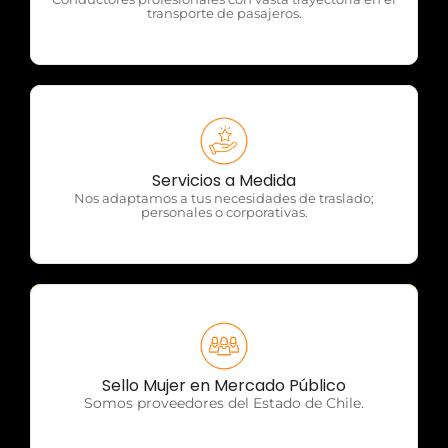
transporte de pasajeros.
OTP Servicios
Servicios a Medida
Nos adaptamos a tus necesidades de traslado;
personales o corporativas.
OTP Servicios
Sello Mujer en Mercado Público
Somos proveedores del Estado de Chile.