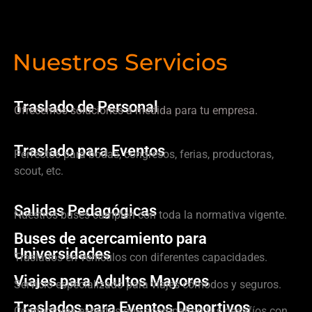
Nuestros Servicios
Traslado de Personal
Ofrecemos soluciones a medida para tu empresa.
Traslado para Eventos
Perfectos para bodas, congresos, ferias, productoras,
scout, etc.
Salidas Pedagógicas
Nuestros buses cumplen con toda la normativa vigente.
Buses de acercamiento para
Universidades
Traslados en vehículos con diferentes capacidades.
Viajes para Adultos Mayores
Servicio especializado para viajes cómodos y seguros.
Traslados para Eventos Deportivos
Conductores expertos que acompañan tus desafíos con