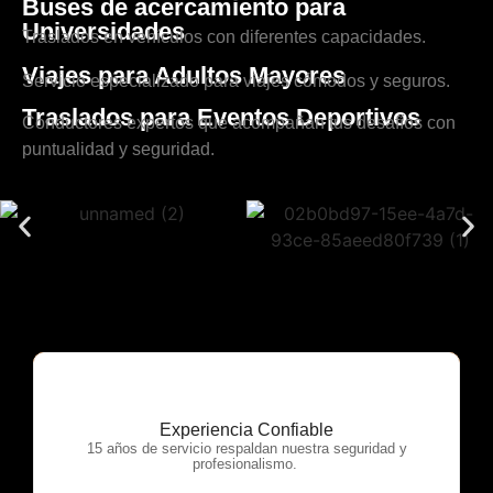
Buses de acercamiento para
Universidades
Traslados en vehículos con diferentes capacidades.
Viajes para Adultos Mayores
Servicio especializado para viajes cómodos y seguros.
Traslados para Eventos Deportivos
Conductores expertos que acompañan tus desafíos con
puntualidad y seguridad.
Experiencia Confiable
OTP Servicios
15 años de servicio respaldan nuestra seguridad y
profesionalismo.