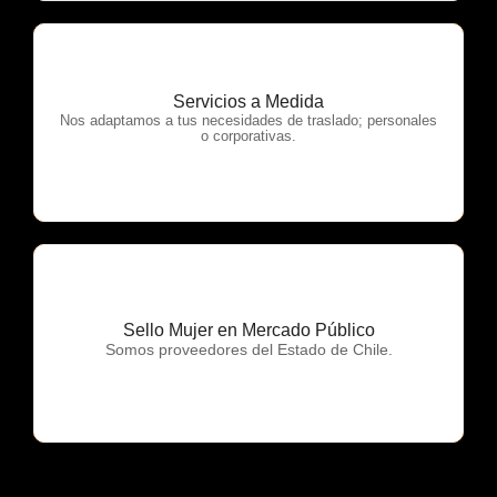
Servicios a Medida
OTP Servicios
Nos adaptamos a tus necesidades de traslado; personales
o corporativas.
Sello Mujer en Mercado Público
OTP Servicios
Somos proveedores del Estado de Chile.