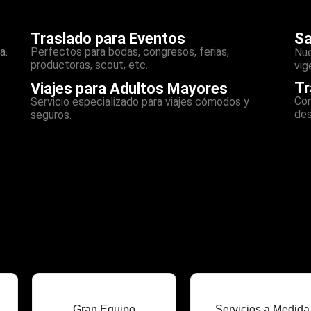
Traslado para Eventos
Sa
a.
Perfectos para bodas, congresos, ferias,
Nue
productoras, scout, etc.
vig
Tr
Viajes para Adultos Mayores
Con
Servicio especializado para viajes cómodos y
des
seguros.
Gran Equipo
Servicios a Medida