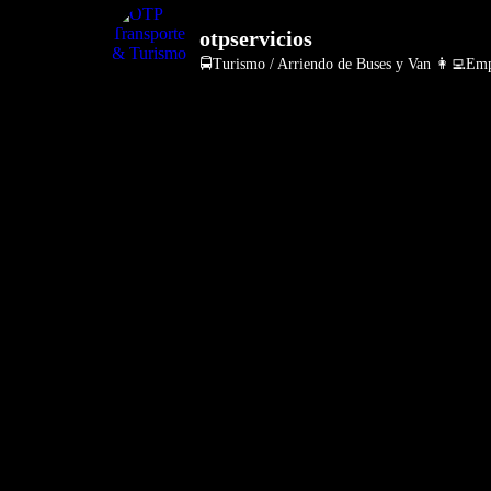
otpservicios
🚍Turismo / Arriendo de Buses y Van
👩‍💻Empr