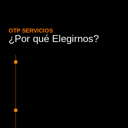
OTP SERVICIOS
¿Por qué Elegirnos?
15 Años de Experiencia y
Responsabilidad
Nuestra experiencia en el rubro nos avala. Contamos con
conductores altamente capacitados, respondemos de
manera rápida y eficiente, garantizando una experiencia de
viaje superior.
Proveedor Habilitado para Trabajar en
Mercado Público
Cumplimos con todas las normativas y una serie de
requisitos, según lo estipulado en la Ley 19.886, que nos