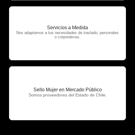
Servicios a Medida
OTP Servicios
Nos adaptamos a tus necesidades de traslado; personales
o corporativas.
Sello Mujer en Mercado Público
OTP Servicios
Somos proveedores del Estado de Chile.