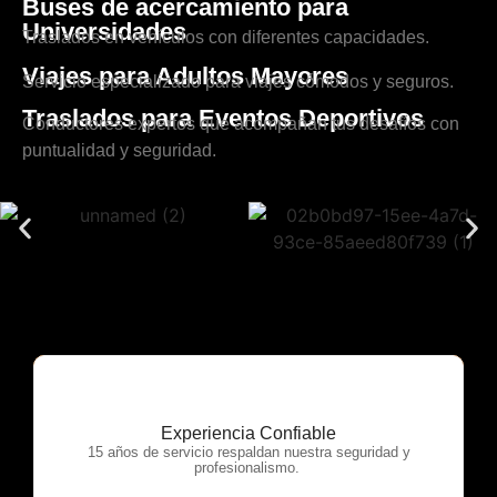
Buses de acercamiento para
Universidades
Traslados en vehículos con diferentes capacidades.
Viajes para Adultos Mayores
Servicio especializado para viajes cómodos y seguros.
Traslados para Eventos Deportivos
Conductores expertos que acompañan tus desafíos con
puntualidad y seguridad.
Experiencia Confiable
OTP Servicios
15 años de servicio respaldan nuestra seguridad y
profesionalismo.