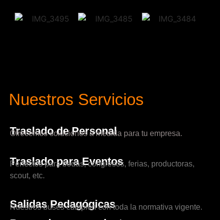
Nuestros Servicios
Traslado de Personal
Ofrecemos soluciones a medida para tu empresa.
Traslado para Eventos
Perfectos para bodas, congresos, ferias, productoras,
scout, etc.
Salidas Pedagógicas
Nuestros buses cumplen con toda la normativa vigente.