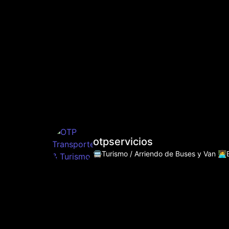
otpservicios
🚍Turismo / Arriendo de Buses y Van
👩‍