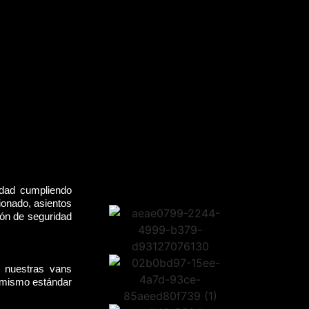
idad cumpliendo
ionado, asientos
rón de seguridad
, nuestras vans
l mismo estándar