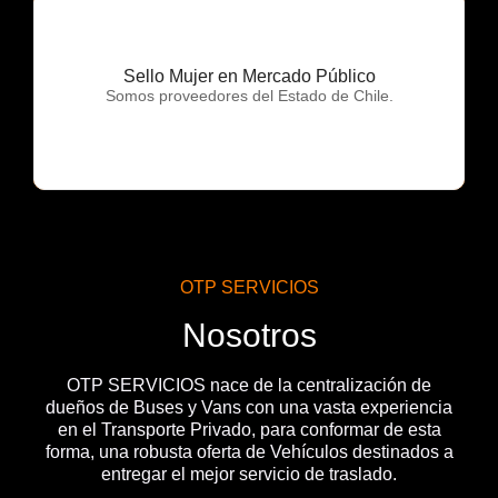
Sello Mujer en Mercado Público
OTP Servicios
Somos proveedores del Estado de Chile.
OTP SERVICIOS
Nosotros
OTP SERVICIOS nace de la centralización de
dueños de Buses y Vans con una vasta experiencia
en el Transporte Privado, para conformar de esta
forma, una robusta oferta de Vehículos destinados a
entregar el mejor servicio de traslado.