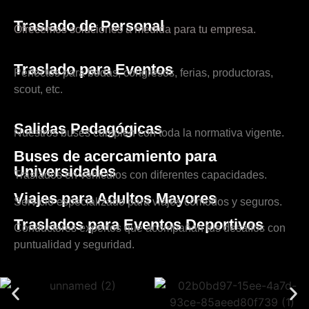
Traslado de Personal
Ofrecemos soluciones a medida para tu empresa.
Traslado para Eventos
Perfectos para bodas, congresos, ferias, productoras,
scout, etc.
Salidas Pedagógicas
Nuestros buses cumplen con toda la normativa vigente.
Buses de acercamiento para
Universidades
Traslados en vehículos con diferentes capacidades.
Viajes para Adultos Mayores
Servicio especializado para viajes cómodos y seguros.
Traslados para Eventos Deportivos
Conductores expertos que acompañan tus desafíos con
puntualidad y seguridad.