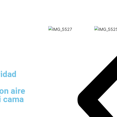
ridad
on aire
i cama