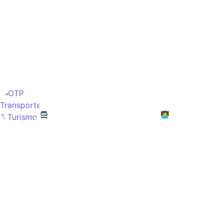
otpservicios
🚍Turismo / Arriendo de Buses y Van
👩‍💻Empresa Famili