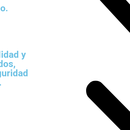
o.
s
idad y
dos,
guridad
.