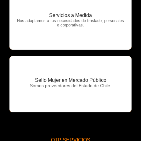
Servicios a Medida
OTP Servicios
Nos adaptamos a tus necesidades de traslado; personales
o corporativas.
Sello Mujer en Mercado Público
OTP Servicios
Somos proveedores del Estado de Chile.
OTP SERVICIOS