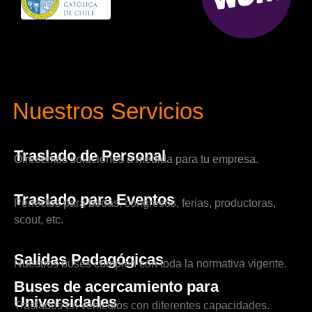
Nuestros Servicios
Traslado de Personal
Ofrecemos soluciones a medida para tu empresa.
Traslado para Eventos
Perfectos para bodas, congresos, ferias, productoras,
scout, etc.
Salidas Pedagógicas
Nuestros buses cumplen con toda la normativa vigente.
Buses de acercamiento para
Universidades
Traslados en vehículos con diferentes capacidades.