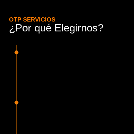
OTP SERVICIOS
¿Por qué Elegirnos?
15 Años de Experiencia y
Responsabilidad
Nuestra experiencia en el rubro nos avala. Contamos con
conductores altamente capacitados, respondemos de
manera rápida y eficiente, garantizando una experiencia de
viaje superior.
Proveedor Habilitado para Trabajar en
Mercado Público
Cumplimos con todas las normativas y una serie de
requisitos, según lo estipulado en la Ley 19.886, que nos
permiten ser proveedores del Estado de Chile, contando
con una activa participación en Mercado Público.