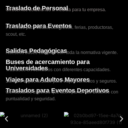
Traslado de Personal
Ofrecemos soluciones a medida para tu empresa.
Traslado para Eventos
Perfectos para bodas, congresos, ferias, productoras,
scout, etc.
Salidas Pedagógicas
Nuestros buses cumplen con toda la normativa vigente.
Buses de acercamiento para
Universidades
Traslados en vehículos con diferentes capacidades.
Viajes para Adultos Mayores
Servicio especializado para viajes cómodos y seguros.
Traslados para Eventos Deportivos
Conductores expertos que acompañan tus desafíos con
puntualidad y seguridad.