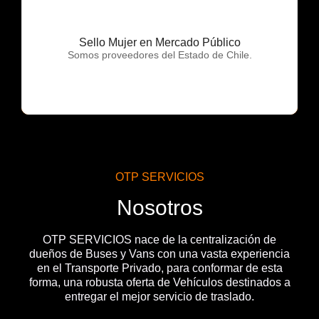
Sello Mujer en Mercado Público
OTP Servicios
Somos proveedores del Estado de Chile.
OTP SERVICIOS
Nosotros
OTP SERVICIOS nace de la centralización de
dueños de Buses y Vans con una vasta experiencia
en el Transporte Privado, para conformar de esta
forma, una robusta oferta de Vehículos destinados a
entregar el mejor servicio de traslado.