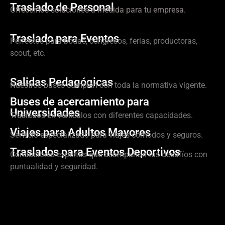
Traslado de Personal
Ofrecemos soluciones a medida para tu empresa.
Traslado para Eventos
Perfectos para bodas, congresos, ferias, productoras,
scout, etc.
Salidas Pedagógicas
Nuestros buses cumplen con toda la normativa vigente.
Buses de acercamiento para
Universidades
Traslados en vehículos con diferentes capacidades.
Viajes para Adultos Mayores
Servicio especializado para viajes cómodos y seguros.
Traslados para Eventos Deportivos
Conductores expertos que acompañan tus desafíos con
puntualidad y seguridad.