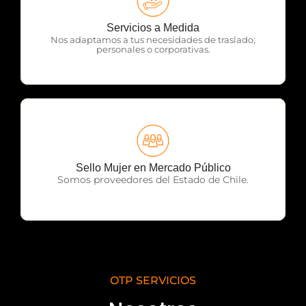
OTP Servicios
Servicios a Medida
Nos adaptamos a tus necesidades de traslado;
personales o corporativas.
OTP Servicios
Sello Mujer en Mercado Público
Somos proveedores del Estado de Chile.
OTP SERVICIOS