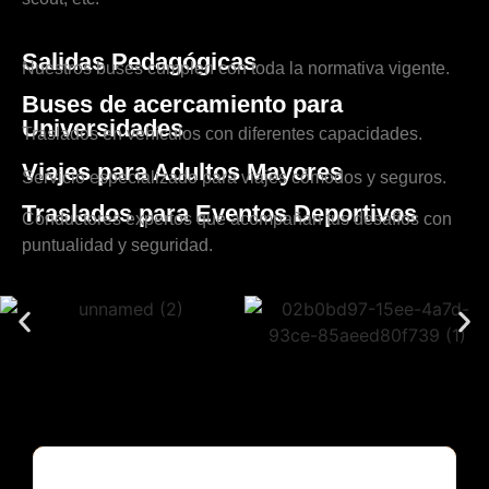
Salidas Pedagógicas
Nuestros buses cumplen con toda la normativa vigente.
Buses de acercamiento para
Universidades
Traslados en vehículos con diferentes capacidades.
Viajes para Adultos Mayores
Servicio especializado para viajes cómodos y seguros.
Traslados para Eventos Deportivos
Conductores expertos que acompañan tus desafíos con
puntualidad y seguridad.