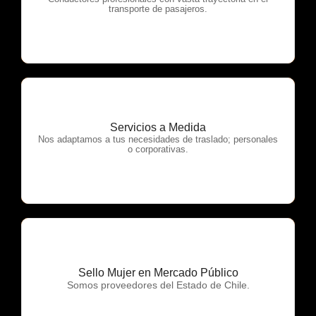
OTP Servicios
transporte de pasajeros.
Servicios a Medida
OTP Servicios
Nos adaptamos a tus necesidades de traslado; personales
o corporativas.
Sello Mujer en Mercado Público
OTP Servicios
Somos proveedores del Estado de Chile.