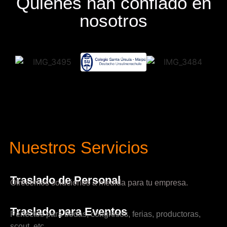
Quienes han confiado en
nosotros
Nuestros Servicios
Traslado de Personal
Ofrecemos soluciones a medida para tu empresa.
Traslado para Eventos
Perfectos para bodas, congresos, ferias, productoras,
scout, etc.