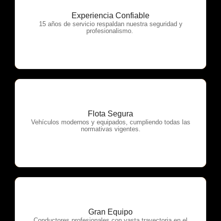
Experiencia Confiable
OTP Servicios
15 años de servicio respaldan nuestra seguridad y
profesionalismo.
Flota Segura
OTP Servicios
Vehículos modernos y equipados, cumpliendo todas las
normativas vigentes.
Gran Equipo
Conductores profesionales con vasta trayectoria en el