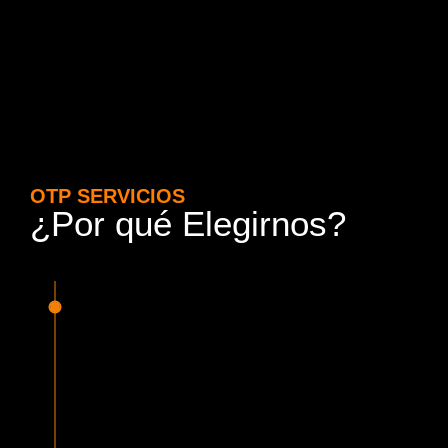
OTP SERVICIOS
¿Por qué Elegirnos?
15 Años de Experiencia y
Responsabilidad
Nuestra experiencia en el rubro nos avala. Contamos con
conductores altamente capacitados, respondemos de
manera rápida y eficiente, garantizando una experiencia de
viaje superior.
Proveedor Habilitado para Trabajar en