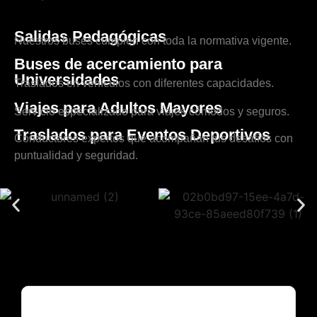
Salidas Pedagógicas
Nuestros buses cumplen con toda la normativa vigente.
Buses de acercamiento para
Universidades
Traslados en vehículos con diferentes capacidades.
Viajes para Adultos Mayores
Servicio especializado para viajes cómodos y seguros.
Traslados para Eventos Deportivos
Conductores expertos que acompañan tus desafíos con
puntualidad y seguridad.