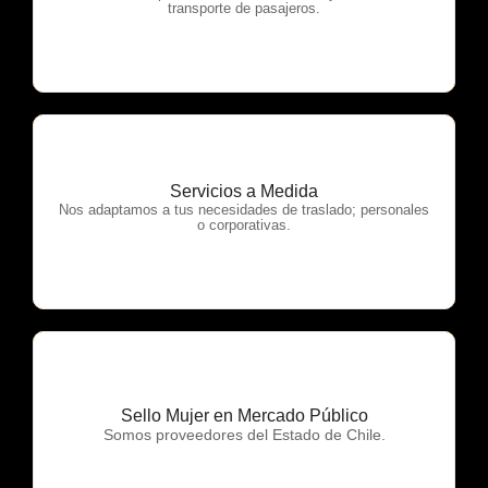
transporte de pasajeros.
Servicios a Medida
OTP Servicios
Nos adaptamos a tus necesidades de traslado; personales
o corporativas.
Sello Mujer en Mercado Público
OTP Servicios
Somos proveedores del Estado de Chile.