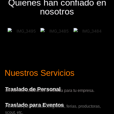
Quienes han confiado en
nosotros
Nuestros Servicios
Traslado de Personal
Ofrecemos soluciones a medida para tu empresa.
Traslado para Eventos
Perfectos para bodas, congresos, ferias, productoras,
scout, etc.