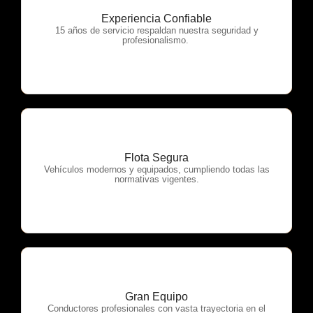
Experiencia Confiable
OTP Servicios
15 años de servicio respaldan nuestra seguridad y
profesionalismo.
Flota Segura
OTP Servicios
Vehículos modernos y equipados, cumpliendo todas las
normativas vigentes.
Gran Equipo
OTP Servicios
Conductores profesionales con vasta trayectoria en el