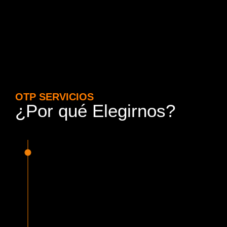
OTP SERVICIOS
¿Por qué Elegirnos?
15 Años de Experiencia y
Responsabilidad
Nuestra experiencia en el rubro nos avala. Contamos con
conductores altamente capacitados, respondemos de
manera rápida y eficiente, garantizando una experiencia de
viaje superior.
Proveedor Habilitado para Trabajar en