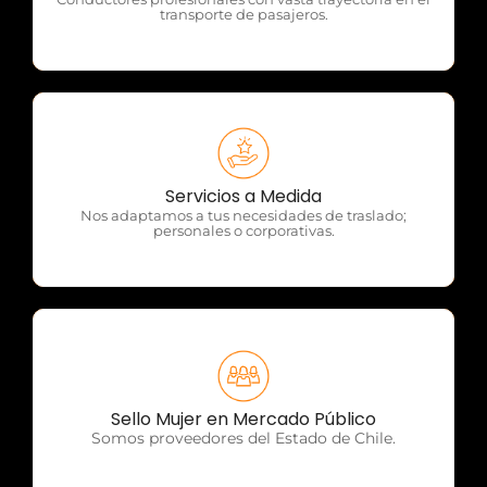
transporte de pasajeros.
OTP Servicios
Servicios a Medida
Nos adaptamos a tus necesidades de traslado;
personales o corporativas.
OTP Servicios
Sello Mujer en Mercado Público
Somos proveedores del Estado de Chile.