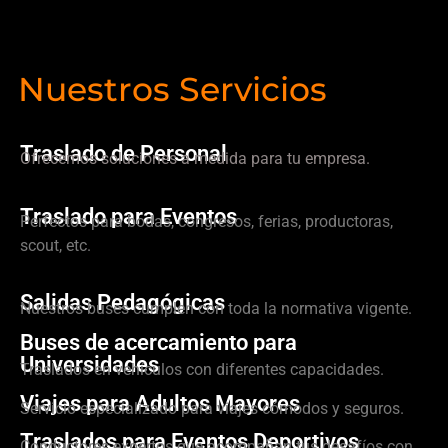
Nuestros Servicios
Traslado de Personal
Ofrecemos soluciones a medida para tu empresa.
Traslado para Eventos
Perfectos para bodas, congresos, ferias, productoras,
scout, etc.
Salidas Pedagógicas
Nuestros buses cumplen con toda la normativa vigente.
Buses de acercamiento para
Universidades
Traslados en vehículos con diferentes capacidades.
Viajes para Adultos Mayores
Servicio especializado para viajes cómodos y seguros.
Traslados para Eventos Deportivos
Conductores expertos que acompañan tus desafíos con