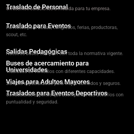
Traslado de Personal
Ofrecemos soluciones a medida para tu empresa.
Traslado para Eventos
Perfectos para bodas, congresos, ferias, productoras,
scout, etc.
Salidas Pedagógicas
Nuestros buses cumplen con toda la normativa vigente.
Buses de acercamiento para
Universidades
Traslados en vehículos con diferentes capacidades.
Viajes para Adultos Mayores
Servicio especializado para viajes cómodos y seguros.
Traslados para Eventos Deportivos
Conductores expertos que acompañan tus desafíos con
puntualidad y seguridad.