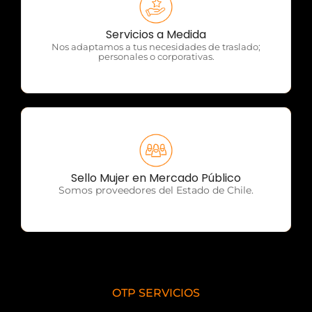
OTP Servicios
Servicios a Medida
Nos adaptamos a tus necesidades de traslado;
personales o corporativas.
OTP Servicios
Sello Mujer en Mercado Público
Somos proveedores del Estado de Chile.
OTP SERVICIOS