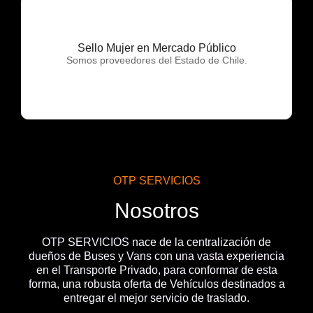
Sello Mujer en Mercado Público
OTP Servicios
Somos proveedores del Estado de Chile.
OTP SERVICIOS
Nosotros
OTP SERVICIOS nace de la centralización de
dueños de Buses y Vans con una vasta experiencia
en el Transporte Privado, para conformar de esta
forma, una robusta oferta de Vehículos destinados a
entregar el mejor servicio de traslado.