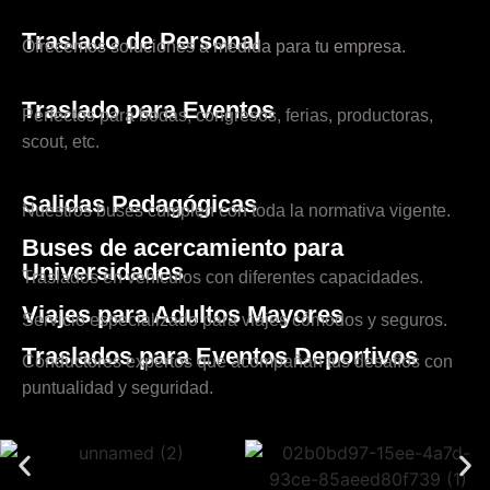
Traslado de Personal
Ofrecemos soluciones a medida para tu empresa.
Traslado para Eventos
Perfectos para bodas, congresos, ferias, productoras,
scout, etc.
Salidas Pedagógicas
Nuestros buses cumplen con toda la normativa vigente.
Buses de acercamiento para
Universidades
Traslados en vehículos con diferentes capacidades.
Viajes para Adultos Mayores
Servicio especializado para viajes cómodos y seguros.
Traslados para Eventos Deportivos
Conductores expertos que acompañan tus desafíos con
puntualidad y seguridad.