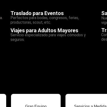
Traslado para Eventos
Sa
a.
Perfectos para bodas, congresos, ferias,
Nue
productoras, scout, etc.
vig
Tr
Viajes para Adultos Mayores
Con
Servicio especializado para viajes cómodos y
des
seguros.
Gran Equipo
Servicios a Medida