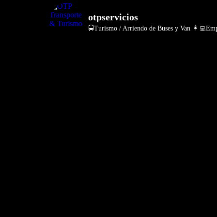
otpservicios
🚍Turismo / Arriendo de Buses y Van
👩‍💻Empr