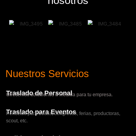
nosotros
Nuestros Servicios
Traslado de Personal
Ofrecemos soluciones a medida para tu empresa.
Traslado para Eventos
Perfectos para bodas, congresos, ferias, productoras,
scout, etc.