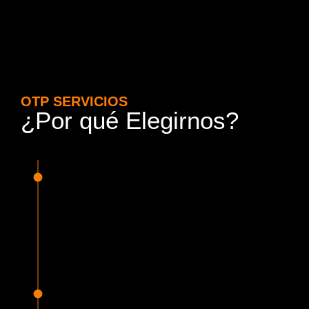
OTP SERVICIOS
¿Por qué Elegirnos?
15 Años de Experiencia y
Responsabilidad
Nuestra experiencia en el rubro nos avala. Contamos con
conductores altamente capacitados, respondemos de
manera rápida y eficiente, garantizando una experiencia de
viaje superior.
Proveedor Habilitado para Trabajar en
Mercado Público