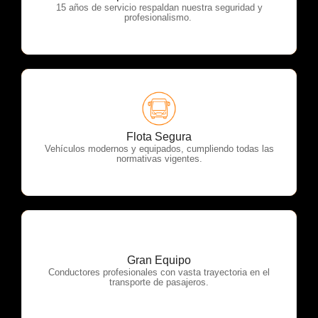
15 años de servicio respaldan nuestra seguridad y
profesionalismo.
OTP Servicios
Flota Segura
Vehículos modernos y equipados, cumpliendo todas las
normativas vigentes.
Gran Equipo
OTP Servicios
Conductores profesionales con vasta trayectoria en el
transporte de pasajeros.