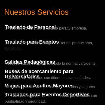
Nuestros Servicios
Traslado de Personal
Ofrecemos soluciones a medida para tu empresa.
Traslado para Eventos
Perfectos para bodas, congresos, ferias, productoras,
scout, etc.
Salidas Pedagógicas
Nuestros buses cumplen con toda la normativa vigente.
Buses de acercamiento para
Universidades
Traslados en vehículos con diferentes capacidades.
Viajes para Adultos Mayores
Servicio especializado para viajes cómodos y seguros.
Traslados para Eventos Deportivos
Conductores expertos que acompañan tus desafíos con
puntualidad y seguridad.