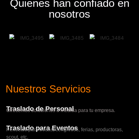
Quienes han confiado en
nosotros
Nuestros Servicios
Traslado de Personal
Ofrecemos soluciones a medida para tu empresa.
Traslado para Eventos
Perfectos para bodas, congresos, ferias, productoras,
scout, etc.