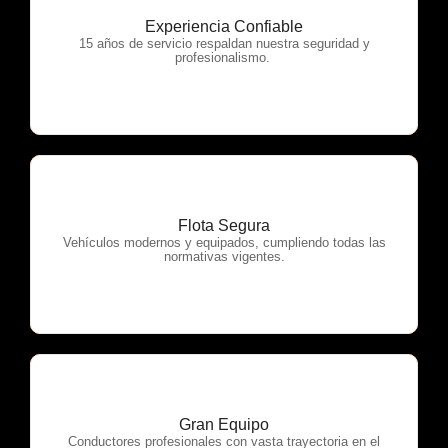
Experiencia Confiable
OTP Servicios
15 años de servicio respaldan nuestra seguridad y
profesionalismo.
Flota Segura
OTP Servicios
Vehículos modernos y equipados, cumpliendo todas las
normativas vigentes.
Gran Equipo
OTP Servicios
Conductores profesionales con vasta trayectoria en el