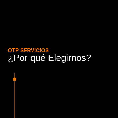
OTP SERVICIOS
¿Por qué Elegirnos?
15 Años de Experiencia y
Responsabilidad
Nuestra experiencia en el rubro nos avala. Contamos con
conductores altamente capacitados, respondemos de
manera rápida y eficiente, garantizando una experiencia de
viaje superior.
Proveedor Habilitado para Trabajar en