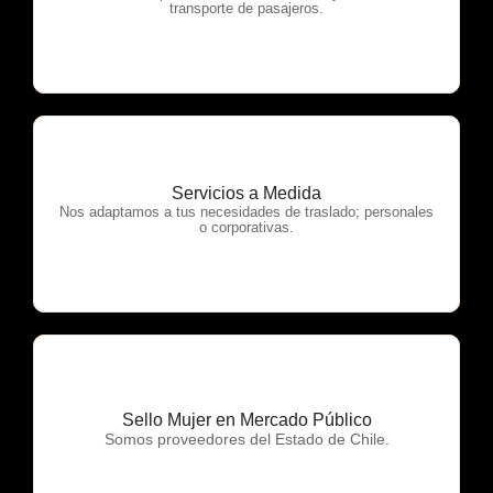
transporte de pasajeros.
Servicios a Medida
OTP Servicios
Nos adaptamos a tus necesidades de traslado; personales
o corporativas.
Sello Mujer en Mercado Público
OTP Servicios
Somos proveedores del Estado de Chile.