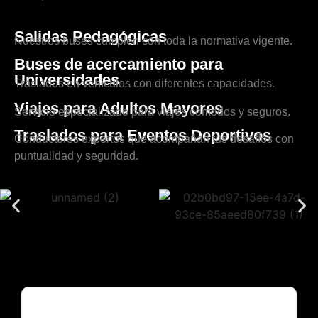
Salidas Pedagógicas
Nuestros buses cumplen con toda la normativa vigente.
Buses de acercamiento para
Universidades
Traslados en vehículos con diferentes capacidades.
Viajes para Adultos Mayores
Servicio especializado para viajes cómodos y seguros.
Traslados para Eventos Deportivos
Conductores expertos que acompañan tus desafíos con
puntualidad y seguridad.