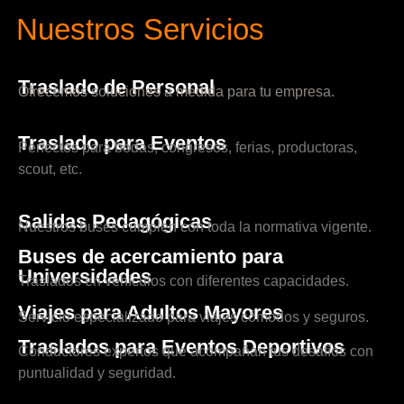
Nuestros Servicios
Traslado de Personal
Ofrecemos soluciones a medida para tu empresa.
Traslado para Eventos
Perfectos para bodas, congresos, ferias, productoras,
scout, etc.
Salidas Pedagógicas
Nuestros buses cumplen con toda la normativa vigente.
Buses de acercamiento para
Universidades
Traslados en vehículos con diferentes capacidades.
Viajes para Adultos Mayores
Servicio especializado para viajes cómodos y seguros.
Traslados para Eventos Deportivos
Conductores expertos que acompañan tus desafíos con
puntualidad y seguridad.