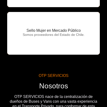
Sello Mujer en Mercado Público
OTP Servicios
Somos proveedores del Estado de Chile.
OTP SERVICIOS
Nosotros
OTP SERVICIOS nace de la centralización de
dueños de Buses y Vans con una vasta experiencia
en el Transporte Privado, para conformar de esta