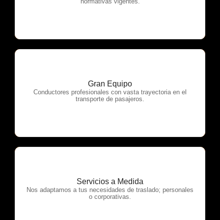
normativas vigentes.
Gran Equipo
OTP Servicios
Conductores profesionales con vasta trayectoria en el
transporte de pasajeros.
Servicios a Medida
OTP Servicios
Nos adaptamos a tus necesidades de traslado; personales
o corporativas.