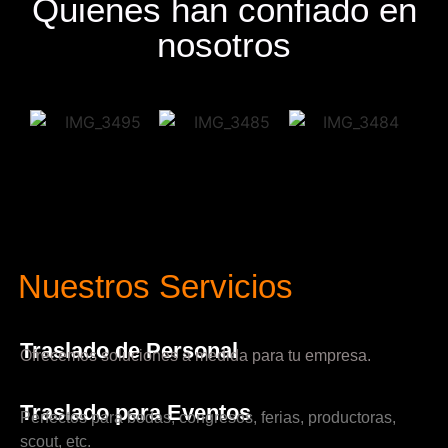
Quienes han confiado en
nosotros
Nuestros Servicios
Traslado de Personal
Ofrecemos soluciones a medida para tu empresa.
Traslado para Eventos
Perfectos para bodas, congresos, ferias, productoras,
scout, etc.