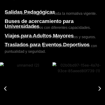
Salidas Pedagógicas
Nuestros buses cumplen con toda la normativa vigente.
Buses de acercamiento para
Universidades
Traslados en vehículos con diferentes capacidades.
Viajes para Adultos Mayores
Servicio especializado para viajes cómodos y seguros.
Traslados para Eventos Deportivos
Conductores expertos que acompañan tus desafíos con
puntualidad y seguridad.