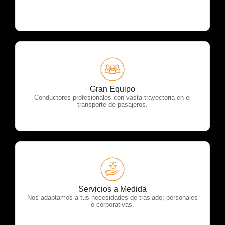
OTP Servicios
Gran Equipo
Conductores profesionales con vasta trayectoria en el
transporte de pasajeros.
OTP Servicios
Servicios a Medida
Nos adaptamos a tus necesidades de traslado; personales
o corporativas.