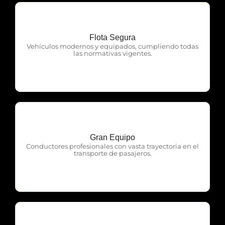
Flota Segura
OTP Servicios
Vehículos modernos y equipados, cumpliendo todas
las normativas vigentes.
Gran Equipo
OTP Servicios
Conductores profesionales con vasta trayectoria en el
transporte de pasajeros.