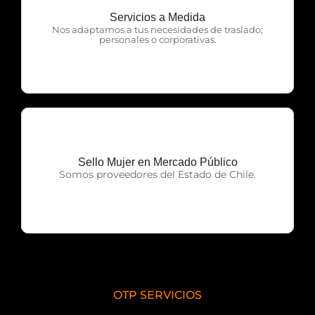
Servicios a Medida
OTP Servicios
Nos adaptamos a tus necesidades de traslado;
personales o corporativas.
Sello Mujer en Mercado Público
OTP Servicios
Somos proveedores del Estado de Chile.
OTP SERVICIOS