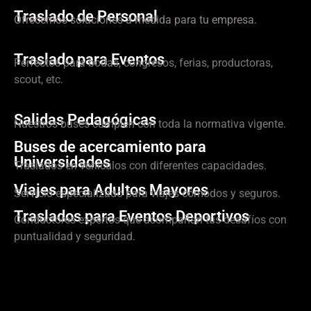
Traslado de Personal
Ofrecemos soluciones a medida para tu empresa.
Traslado para Eventos
Perfectos para bodas, congresos, ferias, productoras,
scout, etc.
Salidas Pedagógicas
Nuestros buses cumplen con toda la normativa vigente.
Buses de acercamiento para
Universidades
Traslados en vehículos con diferentes capacidades.
Viajes para Adultos Mayores
Servicio especializado para viajes cómodos y seguros.
Traslados para Eventos Deportivos
Conductores expertos que acompañan tus desafíos con
puntualidad y seguridad.