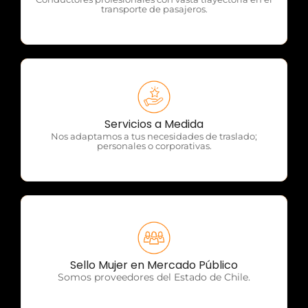
transporte de pasajeros.
OTP Servicios
Servicios a Medida
Nos adaptamos a tus necesidades de traslado;
personales o corporativas.
OTP Servicios
Sello Mujer en Mercado Público
Somos proveedores del Estado de Chile.