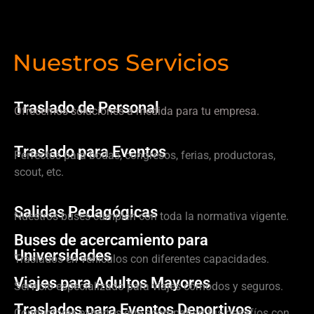
Nuestros Servicios
Traslado de Personal
Ofrecemos soluciones a medida para tu empresa.
Traslado para Eventos
Perfectos para bodas, congresos, ferias, productoras,
scout, etc.
Salidas Pedagógicas
Nuestros buses cumplen con toda la normativa vigente.
Buses de acercamiento para
Universidades
Traslados en vehículos con diferentes capacidades.
Viajes para Adultos Mayores
Servicio especializado para viajes cómodos y seguros.
Traslados para Eventos Deportivos
Conductores expertos que acompañan tus desafíos con