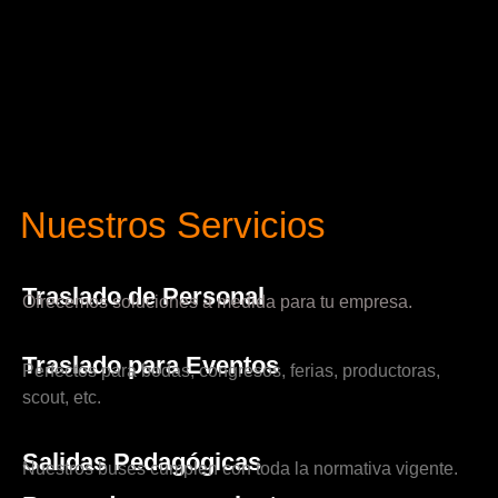
Nuestros Servicios
Traslado de Personal
Ofrecemos soluciones a medida para tu empresa.
Traslado para Eventos
Perfectos para bodas, congresos, ferias, productoras,
scout, etc.
Salidas Pedagógicas
Nuestros buses cumplen con toda la normativa vigente.