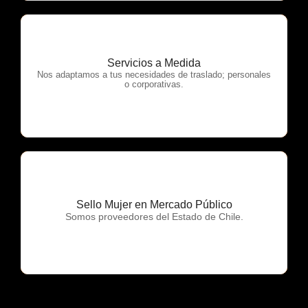
Servicios a Medida
OTP Servicios
Nos adaptamos a tus necesidades de traslado; personales
o corporativas.
Sello Mujer en Mercado Público
OTP Servicios
Somos proveedores del Estado de Chile.