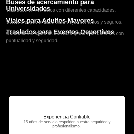
Buses de acercamiento para
Universidades
Traslados en vehículos con diferentes capacidades.
Viajes para Adultos Mayores
Servicio especializado para viajes cómodos y seguros.
Traslados para Eventos Deportivos
Conductores expertos que acompañan tus desafíos con
puntualidad y seguridad.
Experiencia Confiable
OTP Servicios
15 años de servicio respaldan nuestra seguridad y
profesionalismo.