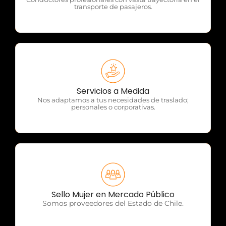
transporte de pasajeros.
OTP Servicios
Servicios a Medida
Nos adaptamos a tus necesidades de traslado;
personales o corporativas.
OTP Servicios
Sello Mujer en Mercado Público
Somos proveedores del Estado de Chile.