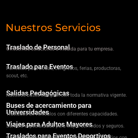
Nuestros Servicios
Traslado de Personal
Ofrecemos soluciones a medida para tu empresa.
Traslado para Eventos
Perfectos para bodas, congresos, ferias, productoras,
scout, etc.
Salidas Pedagógicas
Nuestros buses cumplen con toda la normativa vigente.
Buses de acercamiento para
Universidades
Traslados en vehículos con diferentes capacidades.
Viajes para Adultos Mayores
Servicio especializado para viajes cómodos y seguros.
Traslados para Eventos Deportivos
Conductores expertos que acompañan tus desafíos con