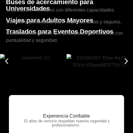
Buses de acercamiento para
Universidades
Traslados en vehículos con diferentes capacidades.
Viajes para Adultos Mayores
Servicio especializado para viajes cómodos y seguros.
Traslados para Eventos Deportivos
Conductores expertos que acompañan tus desafíos con
puntualidad y seguridad.
Experiencia Confiable
OTP Servicios
15 años de servicio respaldan nuestra seguridad y
profesionalismo.