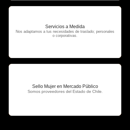
Servicios a Medida
OTP Servicios
Nos adaptamos a tus necesidades de traslado; personales
o corporativas.
Sello Mujer en Mercado Público
OTP Servicios
Somos proveedores del Estado de Chile.