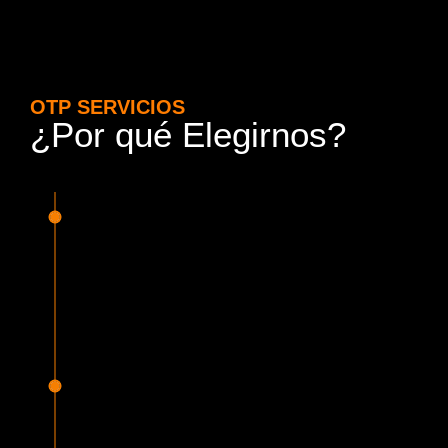
OTP SERVICIOS
¿Por qué Elegirnos?
15 Años de Experiencia y
Responsabilidad
Nuestra experiencia en el rubro nos avala. Contamos con
conductores altamente capacitados, respondemos de
manera rápida y eficiente, garantizando una experiencia de
viaje superior.
Proveedor Habilitado para Trabajar en
Mercado Público
Cumplimos con todas las normativas y una serie de
requisitos, según lo estipulado en la Ley 19.886, que nos