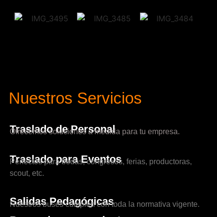
Nuestros Servicios
Traslado de Personal
Ofrecemos soluciones a medida para tu empresa.
Traslado para Eventos
Perfectos para bodas, congresos, ferias, productoras,
scout, etc.
Salidas Pedagógicas
Nuestros buses cumplen con toda la normativa vigente.