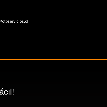
otpservicios.cl
cil!