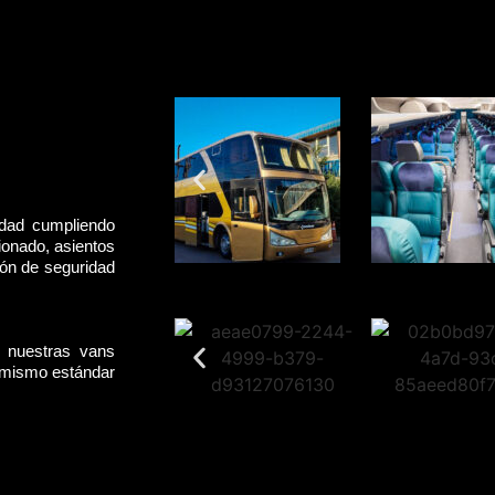
idad cumpliendo
ionado, asientos
rón de seguridad
, nuestras vans
l mismo estándar