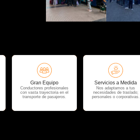
OTP Servicios
OTP Servicios
Gran Equipo
Servicios a Medida
Conductores profesionales
Nos adaptamos a tus
con vasta trayectoria en el
necesidades de traslado;
transporte de pasajeros.
personales o corporativas.