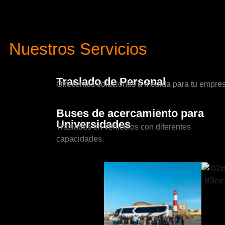
Nuestros Servicios
Traslado de Personal
Ofrecemos soluciones a medida para tu empres
Buses de acercamiento para
Universidades
Traslados en vehículos con diferentes
capacidades.