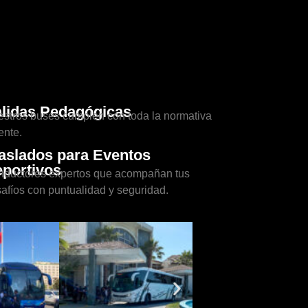
lidas Pedagógicas
stros buses cumplen con toda la normativa
ente.
aslados para Eventos
portivos
ductores expertos que acompañan tus
afíos con puntualidad y seguridad.