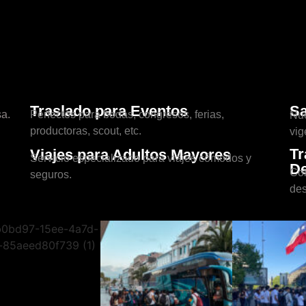
Traslado para Eventos
Sa
a.
Perfectos para bodas, congresos, ferias,
Nue
productoras, scout, etc.
vig
Tr
Viajes para Adultos Mayores
Servicio especializado para viajes cómodos y
De
Con
seguros.
des