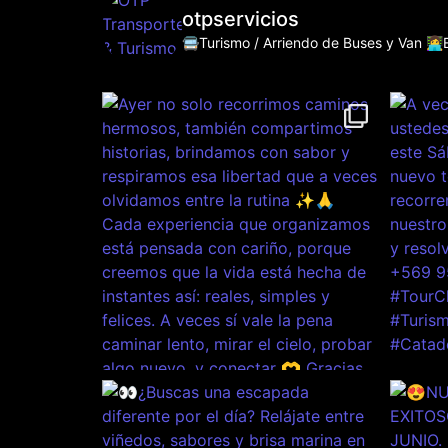
otpservicios
🚍Turismo / Arriendo de Buses y Van
👩‍