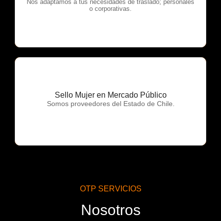
OTP Servicios
Nos adaptamos a tus necesidades de traslado; personales
o corporativas.
Sello Mujer en Mercado Público
OTP Servicios
Somos proveedores del Estado de Chile.
OTP SERVICIOS
Nosotros