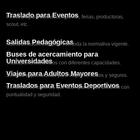
Traslado para Eventos
Perfectos para bodas, congresos, ferias, productoras,
scout, etc.
Salidas Pedagógicas
Nuestros buses cumplen con toda la normativa vigente.
Buses de acercamiento para
Universidades
Traslados en vehículos con diferentes capacidades.
Viajes para Adultos Mayores
Servicio especializado para viajes cómodos y seguros.
Traslados para Eventos Deportivos
Conductores expertos que acompañan tus desafíos con
puntualidad y seguridad.