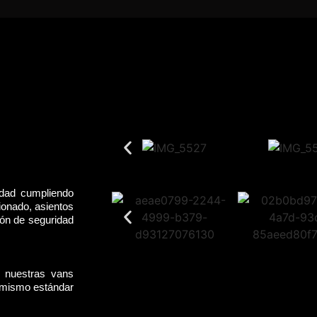
idad cumpliendo
ionado, asientos
rón de seguridad
, nuestras vans
l mismo estándar