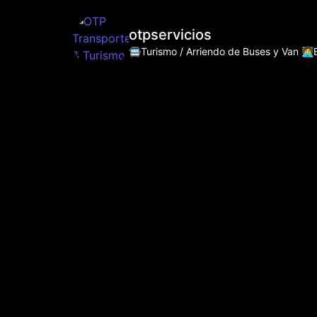
otpservicios
🚍Turismo / Arriendo de Buses y Van
👩‍