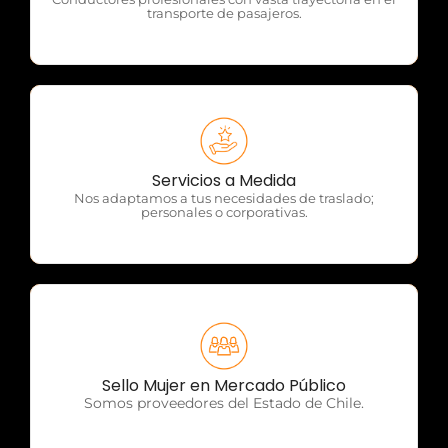
transporte de pasajeros.
OTP Servicios
Servicios a Medida
Nos adaptamos a tus necesidades de traslado;
personales o corporativas.
OTP Servicios
Sello Mujer en Mercado Público
Somos proveedores del Estado de Chile.