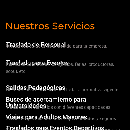
Nuestros Servicios
Traslado de Personal
Ofrecemos soluciones a medida para tu empresa.
Traslado para Eventos
Perfectos para bodas, congresos, ferias, productoras,
scout, etc.
Salidas Pedagógicas
Nuestros buses cumplen con toda la normativa vigente.
Buses de acercamiento para
Universidades
Traslados en vehículos con diferentes capacidades.
Viajes para Adultos Mayores
Servicio especializado para viajes cómodos y seguros.
Traslados para Eventos Deportivos
Conductores expertos que acompañan tus desafíos con