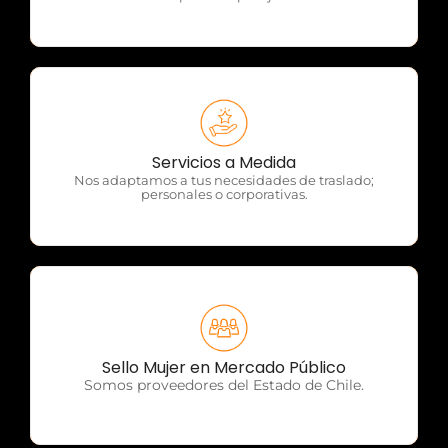
OTP Servicios
Servicios a Medida
Nos adaptamos a tus necesidades de traslado;
personales o corporativas.
OTP Servicios
Sello Mujer en Mercado Público
Somos proveedores del Estado de Chile.