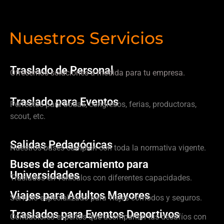
Nuestros Servicios
Traslado de Personal
Ofrecemos soluciones a medida para tu empresa.
Traslado para Eventos
Perfectos para bodas, congresos, ferias, productoras,
scout, etc.
Salidas Pedagógicas
Nuestros buses cumplen con toda la normativa vigente.
Buses de acercamiento para
Universidades
Traslados en vehículos con diferentes capacidades.
Viajes para Adultos Mayores
Servicio especializado para viajes cómodos y seguros.
Traslados para Eventos Deportivos
Conductores expertos que acompañan tus desafíos con