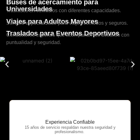
Buses de acercamiento para
Universidades
Traslados en vehículos con diferentes capacidades.
Viajes para Adultos Mayores
Servicio especializado para viajes cómodos y seguros.
Traslados para Eventos Deportivos
Conductores expertos que acompañan tus desafíos con
puntualidad y seguridad.
Experiencia Confiable
OTP Servicios
15 años de servicio respaldan nuestra seguridad y
profesionalismo.