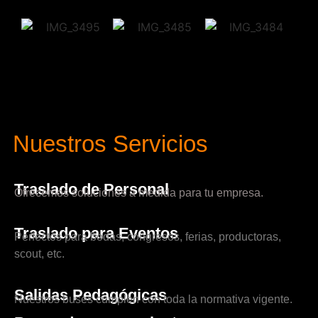
Nuestros Servicios
Traslado de Personal
Ofrecemos soluciones a medida para tu empresa.
Traslado para Eventos
Perfectos para bodas, congresos, ferias, productoras,
scout, etc.
Salidas Pedagógicas
Nuestros buses cumplen con toda la normativa vigente.