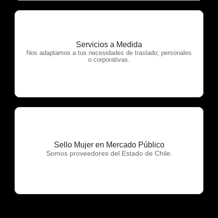
Servicios a Medida
OTP Servicios
Nos adaptamos a tus necesidades de traslado; personales
o corporativas.
Sello Mujer en Mercado Público
OTP Servicios
Somos proveedores del Estado de Chile.