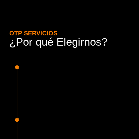
OTP SERVICIOS
¿Por qué Elegirnos?
15 Años de Experiencia y
Responsabilidad
Nuestra experiencia en el rubro nos avala. Contamos con
conductores altamente capacitados, respondemos de
manera rápida y eficiente, garantizando una experiencia de
viaje superior.
Proveedor Habilitado para Trabajar en
Mercado Público
Cumplimos con todas las normativas y una serie de
requisitos, según lo estipulado en la Ley 19.886, que nos