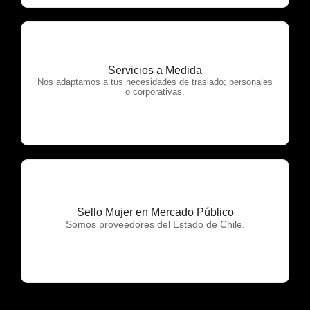
Servicios a Medida
OTP Servicios
Nos adaptamos a tus necesidades de traslado; personales
o corporativas.
Sello Mujer en Mercado Público
OTP Servicios
Somos proveedores del Estado de Chile.