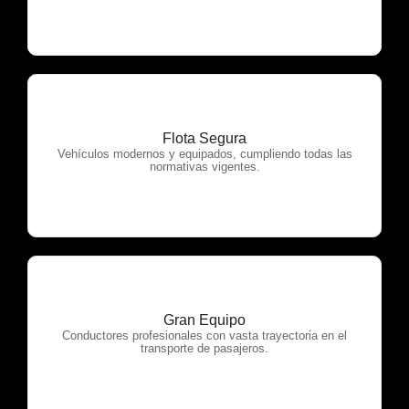
Flota Segura
OTP Servicios
Vehículos modernos y equipados, cumpliendo todas las
normativas vigentes.
Gran Equipo
OTP Servicios
Conductores profesionales con vasta trayectoria en el
transporte de pasajeros.