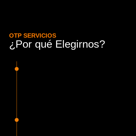
OTP SERVICIOS
¿Por qué Elegirnos?
15 Años de Experiencia y
Responsabilidad
Nuestra experiencia en el rubro nos avala. Contamos con
conductores altamente capacitados, respondemos de
manera rápida y eficiente, garantizando una experiencia de
viaje superior.
Proveedor Habilitado para Trabajar en
Mercado Público
Cumplimos con todas las normativas y una serie de
requisitos, según lo estipulado en la Ley 19.886, que nos