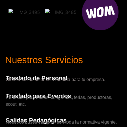
Nuestros Servicios
Traslado de Personal
Ofrecemos soluciones a medida para tu empresa.
Traslado para Eventos
Perfectos para bodas, congresos, ferias, productoras,
scout, etc.
Salidas Pedagógicas
Nuestros buses cumplen con toda la normativa vigente.