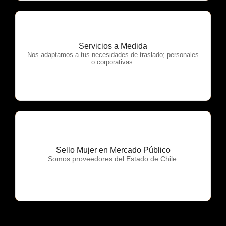
Servicios a Medida
OTP Servicios
Nos adaptamos a tus necesidades de traslado; personales
o corporativas.
Sello Mujer en Mercado Público
OTP Servicios
Somos proveedores del Estado de Chile.