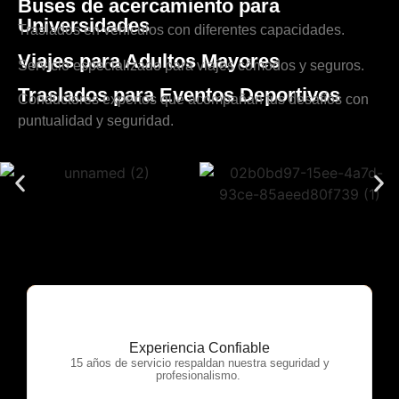
Buses de acercamiento para
Universidades
Traslados en vehículos con diferentes capacidades.
Viajes para Adultos Mayores
Servicio especializado para viajes cómodos y seguros.
Traslados para Eventos Deportivos
Conductores expertos que acompañan tus desafíos con
puntualidad y seguridad.
Experiencia Confiable
OTP Servicios
15 años de servicio respaldan nuestra seguridad y
profesionalismo.