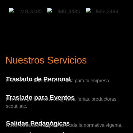
Nuestros Servicios
Traslado de Personal
Ofrecemos soluciones a medida para tu empresa.
Traslado para Eventos
Perfectos para bodas, congresos, ferias, productoras,
scout, etc.
Salidas Pedagógicas
Nuestros buses cumplen con toda la normativa vigente.