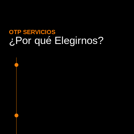
OTP SERVICIOS
¿Por qué Elegirnos?
15 Años de Experiencia y
Responsabilidad
Nuestra experiencia en el rubro nos avala. Contamos con
conductores altamente capacitados, respondemos de
manera rápida y eficiente, garantizando una experiencia de
viaje superior.
Proveedor Habilitado para Trabajar en
Mercado Público
Cumplimos con todas las normativas y una serie de
requisitos, según lo estipulado en la Ley 19.886, que nos