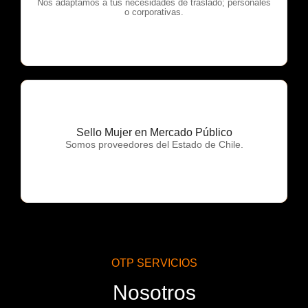
OTP Servicios
Nos adaptamos a tus necesidades de traslado; personales
o corporativas.
Sello Mujer en Mercado Público
OTP Servicios
Somos proveedores del Estado de Chile.
OTP SERVICIOS
Nosotros