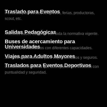
Traslado para Eventos
Perfectos para bodas, congresos, ferias, productoras,
scout, etc.
Salidas Pedagógicas
Nuestros buses cumplen con toda la normativa vigente.
Buses de acercamiento para
Universidades
Traslados en vehículos con diferentes capacidades.
Viajes para Adultos Mayores
Servicio especializado para viajes cómodos y seguros.
Traslados para Eventos Deportivos
Conductores expertos que acompañan tus desafíos con
puntualidad y seguridad.