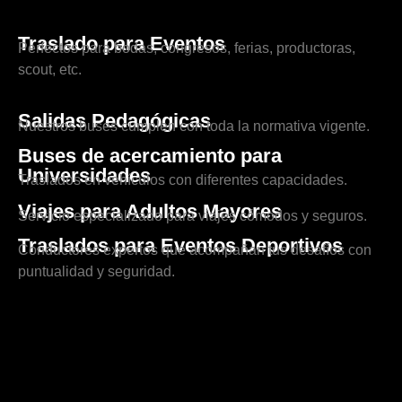
Traslado para Eventos
Perfectos para bodas, congresos, ferias, productoras,
scout, etc.
Salidas Pedagógicas
Nuestros buses cumplen con toda la normativa vigente.
Buses de acercamiento para
Universidades
Traslados en vehículos con diferentes capacidades.
Viajes para Adultos Mayores
Servicio especializado para viajes cómodos y seguros.
Traslados para Eventos Deportivos
Conductores expertos que acompañan tus desafíos con
puntualidad y seguridad.