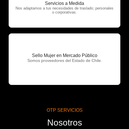
OTP Servicios
Servicios a Medida
Nos adaptamos a tus necesidades de traslado; personales
o corporativas.
Sello Mujer en Mercado Público
OTP Servicios
Somos proveedores del Estado de Chile.
OTP SERVICIOS
Nosotros