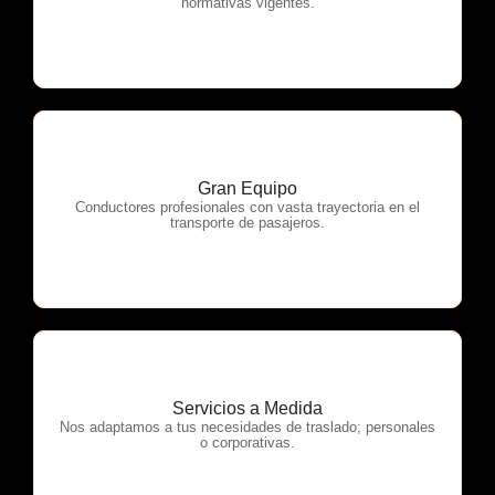
normativas vigentes.
Gran Equipo
OTP Servicios
Conductores profesionales con vasta trayectoria en el
transporte de pasajeros.
Servicios a Medida
OTP Servicios
Nos adaptamos a tus necesidades de traslado; personales
o corporativas.