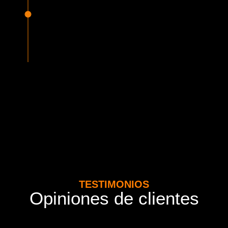
Seguridad Garantizada
Todos nuestros vehículos están equipados con la más
avanzada tecnología en seguridad, cumpliendo con la
normativa vigente del MTT. Además contamos con seguros
adicionales por cada pasajero.
TESTIMONIOS
Opiniones de clientes