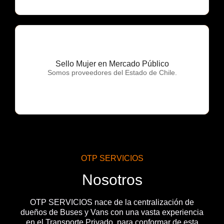
Sello Mujer en Mercado Público
OTP Servicios
Somos proveedores del Estado de Chile.
OTP SERVICIOS
Nosotros
OTP SERVICIOS nace de la centralización de
dueños de Buses y Vans con una vasta experiencia
en el Transporte Privado, para conformar de esta