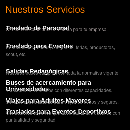
Nuestros Servicios
Traslado de Personal
Ofrecemos soluciones a medida para tu empresa.
Traslado para Eventos
Perfectos para bodas, congresos, ferias, productoras,
scout, etc.
Salidas Pedagógicas
Nuestros buses cumplen con toda la normativa vigente.
Buses de acercamiento para
Universidades
Traslados en vehículos con diferentes capacidades.
Viajes para Adultos Mayores
Servicio especializado para viajes cómodos y seguros.
Traslados para Eventos Deportivos
Conductores expertos que acompañan tus desafíos con
puntualidad y seguridad.