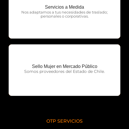
Servicios a Medida
OTP Servicios
Nos adaptamos a tus necesidades de traslado;
personales o corporativas.
Sello Mujer en Mercado Público
OTP Servicios
Somos proveedores del Estado de Chile.
OTP SERVICIOS