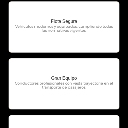
Flota Segura
OTP Servicios
Vehículos modernos y equipados, cumpliendo todas
las normativas vigentes.
Gran Equipo
OTP Servicios
Conductores profesionales con vasta trayectoria en el
transporte de pasajeros.