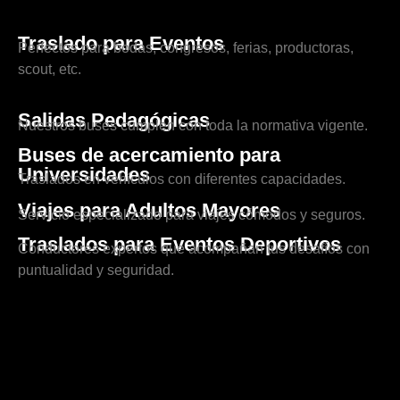
Traslado para Eventos
Perfectos para bodas, congresos, ferias, productoras,
scout, etc.
Salidas Pedagógicas
Nuestros buses cumplen con toda la normativa vigente.
Buses de acercamiento para
Universidades
Traslados en vehículos con diferentes capacidades.
Viajes para Adultos Mayores
Servicio especializado para viajes cómodos y seguros.
Traslados para Eventos Deportivos
Conductores expertos que acompañan tus desafíos con
puntualidad y seguridad.