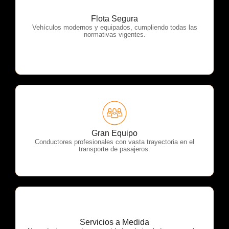
Flota Segura
OTP Servicios
Vehículos modernos y equipados, cumpliendo todas las
normativas vigentes.
OTP Servicios
Gran Equipo
Conductores profesionales con vasta trayectoria en el
transporte de pasajeros.
Servicios a Medida