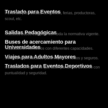
Traslado para Eventos
Perfectos para bodas, congresos, ferias, productoras,
scout, etc.
Salidas Pedagógicas
Nuestros buses cumplen con toda la normativa vigente.
Buses de acercamiento para
Universidades
Traslados en vehículos con diferentes capacidades.
Viajes para Adultos Mayores
Servicio especializado para viajes cómodos y seguros.
Traslados para Eventos Deportivos
Conductores expertos que acompañan tus desafíos con
puntualidad y seguridad.