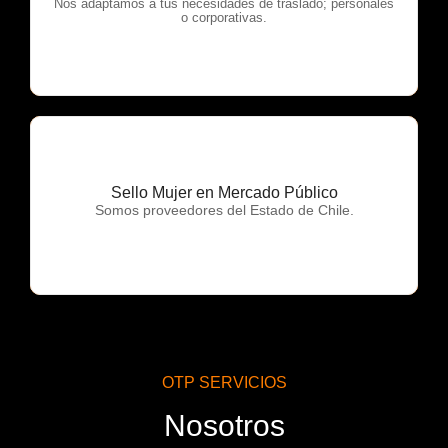
OTP Servicios
Nos adaptamos a tus necesidades de traslado; personales
o corporativas.
Sello Mujer en Mercado Público
OTP Servicios
Somos proveedores del Estado de Chile.
OTP SERVICIOS
Nosotros