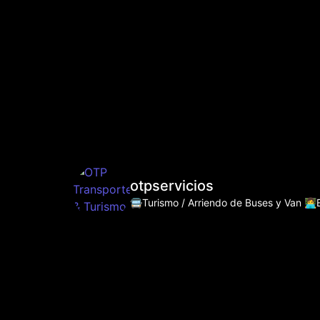
otpservicios
🚍Turismo / Arriendo de Buses y Van
👩‍