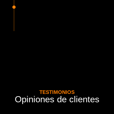
Seguridad Garantizada
Todos nuestros vehículos están equipados con la más
avanzada tecnología en seguridad, cumpliendo con la
normativa vigente del MTT. Además contamos con seguros
adicionales por cada pasajero.
TESTIMONIOS
Opiniones de clientes