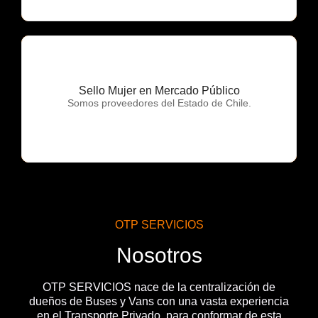
Sello Mujer en Mercado Público
OTP Servicios
Somos proveedores del Estado de Chile.
OTP SERVICIOS
Nosotros
OTP SERVICIOS nace de la centralización de
dueños de Buses y Vans con una vasta experiencia
en el Transporte Privado, para conformar de esta