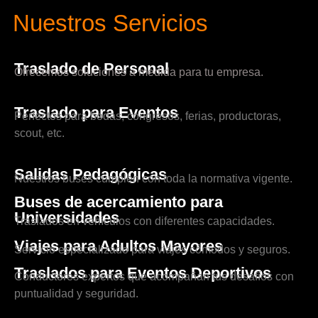
Nuestros Servicios
Traslado de Personal
Ofrecemos soluciones a medida para tu empresa.
Traslado para Eventos
Perfectos para bodas, congresos, ferias, productoras,
scout, etc.
Salidas Pedagógicas
Nuestros buses cumplen con toda la normativa vigente.
Buses de acercamiento para
Universidades
Traslados en vehículos con diferentes capacidades.
Viajes para Adultos Mayores
Servicio especializado para viajes cómodos y seguros.
Traslados para Eventos Deportivos
Conductores expertos que acompañan tus desafíos con
puntualidad y seguridad.