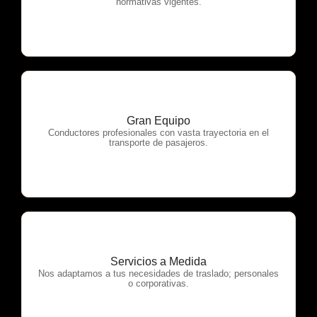
normativas vigentes.
Gran Equipo
OTP Servicios
Conductores profesionales con vasta trayectoria en el
transporte de pasajeros.
Servicios a Medida
OTP Servicios
Nos adaptamos a tus necesidades de traslado; personales
o corporativas.