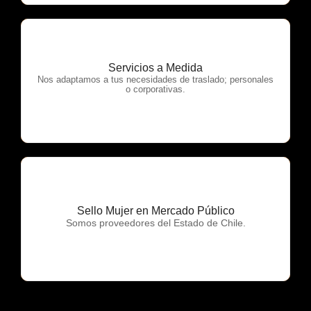
Servicios a Medida
OTP Servicios
Nos adaptamos a tus necesidades de traslado; personales
o corporativas.
Sello Mujer en Mercado Público
OTP Servicios
Somos proveedores del Estado de Chile.