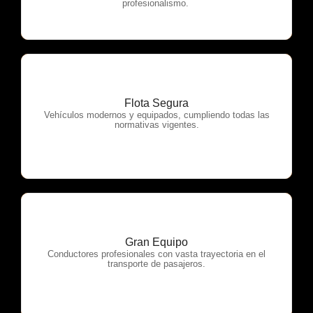
profesionalismo.
Flota Segura
OTP Servicios
Vehículos modernos y equipados, cumpliendo todas las
normativas vigentes.
Gran Equipo
OTP Servicios
Conductores profesionales con vasta trayectoria en el
transporte de pasajeros.