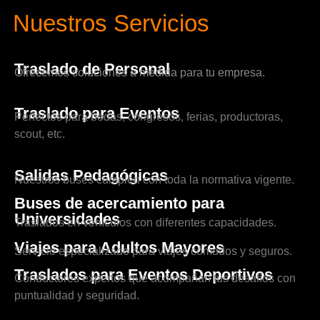
Nuestros Servicios
Traslado de Personal
Ofrecemos soluciones a medida para tu empresa.
Traslado para Eventos
Perfectos para bodas, congresos, ferias, productoras,
scout, etc.
Salidas Pedagógicas
Nuestros buses cumplen con toda la normativa vigente.
Buses de acercamiento para
Universidades
Traslados en vehículos con diferentes capacidades.
Viajes para Adultos Mayores
Servicio especializado para viajes cómodos y seguros.
Traslados para Eventos Deportivos
Conductores expertos que acompañan tus desafíos con
puntualidad y seguridad.