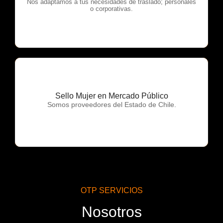
OTP Servicios
Nos adaptamos a tus necesidades de traslado; personales
o corporativas.
Sello Mujer en Mercado Público
OTP Servicios
Somos proveedores del Estado de Chile.
OTP SERVICIOS
Nosotros