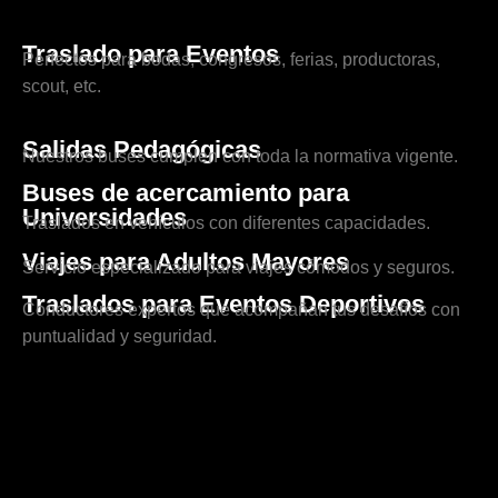
Traslado para Eventos
Perfectos para bodas, congresos, ferias, productoras,
scout, etc.
Salidas Pedagógicas
Nuestros buses cumplen con toda la normativa vigente.
Buses de acercamiento para
Universidades
Traslados en vehículos con diferentes capacidades.
Viajes para Adultos Mayores
Servicio especializado para viajes cómodos y seguros.
Traslados para Eventos Deportivos
Conductores expertos que acompañan tus desafíos con
puntualidad y seguridad.