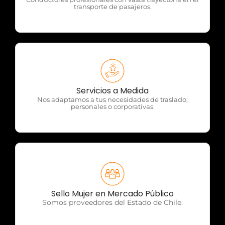
transporte de pasajeros.
OTP Servicios
Servicios a Medida
Nos adaptamos a tus necesidades de traslado;
personales o corporativas.
OTP Servicios
Sello Mujer en Mercado Público
Somos proveedores del Estado de Chile.