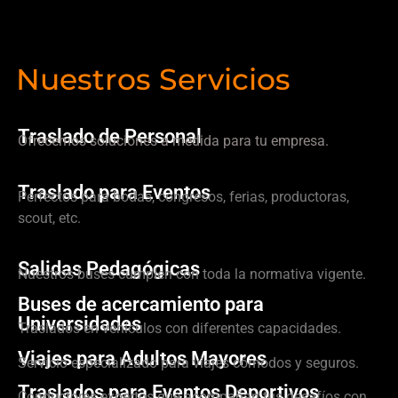
Nuestros Servicios
Traslado de Personal
Ofrecemos soluciones a medida para tu empresa.
Traslado para Eventos
Perfectos para bodas, congresos, ferias, productoras,
scout, etc.
Salidas Pedagógicas
Nuestros buses cumplen con toda la normativa vigente.
Buses de acercamiento para
Universidades
Traslados en vehículos con diferentes capacidades.
Viajes para Adultos Mayores
Servicio especializado para viajes cómodos y seguros.
Traslados para Eventos Deportivos
Conductores expertos que acompañan tus desafíos con