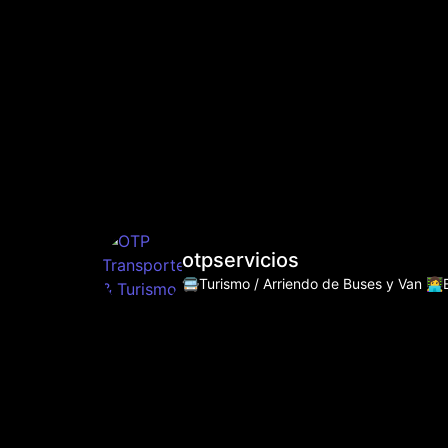
otpservicios
🚍Turismo / Arriendo de Buses y Van
👩‍