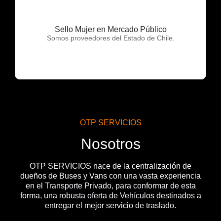
Sello Mujer en Mercado Público
OTP Servicios
Somos proveedores del Estado de Chile.
OTP SERVICIOS
Nosotros
OTP SERVICIOS nace de la centralización de
dueños de Buses y Vans con una vasta experiencia
en el Transporte Privado, para conformar de esta
forma, una robusta oferta de Vehículos destinados a
entregar el mejor servicio de traslado.