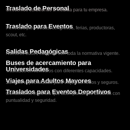
Traslado de Personal
Ofrecemos soluciones a medida para tu empresa.
Traslado para Eventos
Perfectos para bodas, congresos, ferias, productoras,
scout, etc.
Salidas Pedagógicas
Nuestros buses cumplen con toda la normativa vigente.
Buses de acercamiento para
Universidades
Traslados en vehículos con diferentes capacidades.
Viajes para Adultos Mayores
Servicio especializado para viajes cómodos y seguros.
Traslados para Eventos Deportivos
Conductores expertos que acompañan tus desafíos con
puntualidad y seguridad.