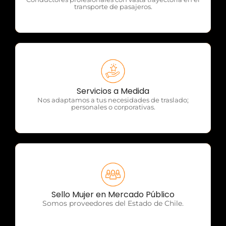
transporte de pasajeros.
OTP Servicios
Servicios a Medida
Nos adaptamos a tus necesidades de traslado;
personales o corporativas.
OTP Servicios
Sello Mujer en Mercado Público
Somos proveedores del Estado de Chile.