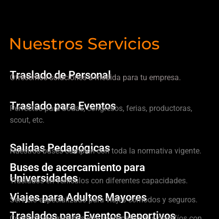
Nuestros Servicios
Traslado de Personal
Ofrecemos soluciones a medida para tu empresa.
Traslado para Eventos
Perfectos para bodas, congresos, ferias, productoras,
scout, etc.
Salidas Pedagógicas
Nuestros buses cumplen con toda la normativa vigente.
Buses de acercamiento para
Universidades
Traslados en vehículos con diferentes capacidades.
Viajes para Adultos Mayores
Servicio especializado para viajes cómodos y seguros.
Traslados para Eventos Deportivos
Conductores expertos que acompañan tus desafíos con