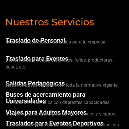
Nuestros Servicios
Traslado de Personal
Ofrecemos soluciones a medida para tu empresa.
Traslado para Eventos
Perfectos para bodas, congresos, ferias, productoras,
scout, etc.
Salidas Pedagógicas
Nuestros buses cumplen con toda la normativa vigente.
Buses de acercamiento para
Universidades
Traslados en vehículos con diferentes capacidades.
Viajes para Adultos Mayores
Servicio especializado para viajes cómodos y seguros.
Traslados para Eventos Deportivos
Conductores expertos que acompañan tus desafíos con