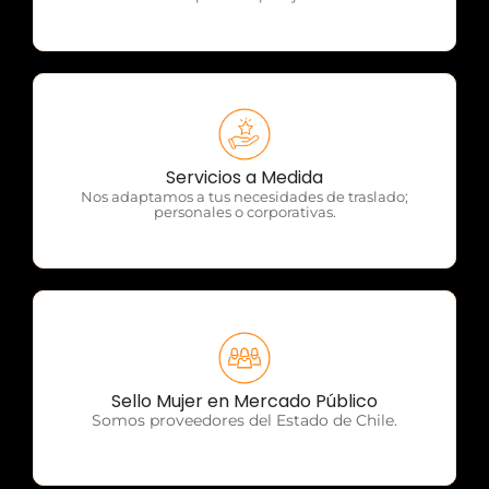
OTP Servicios
Servicios a Medida
Nos adaptamos a tus necesidades de traslado;
personales o corporativas.
OTP Servicios
Sello Mujer en Mercado Público
Somos proveedores del Estado de Chile.